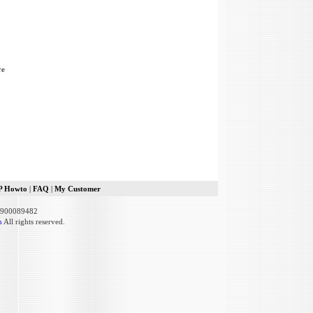
re
P Howto
|
FAQ
|
My Customer
00900089482
m
All rights reserved.