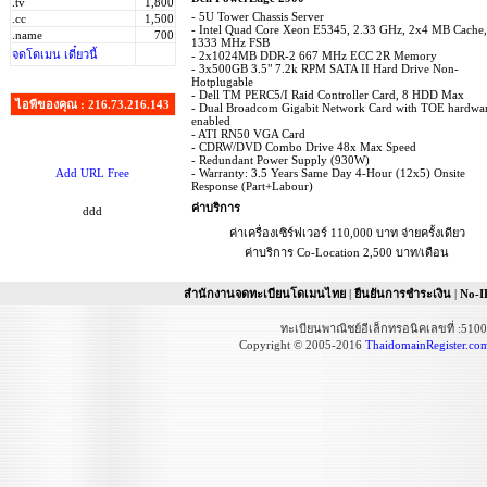
.tv
1,800
- 5U Tower Chassis Server
.cc
1,500
- Intel Quad Core Xeon E5345, 2.33 GHz, 2x4 MB Cache,
.name
700
1333 MHz FSB
จดโดเมน เดี๋ยวนี้
- 2x1024MB DDR-2 667 MHz ECC 2R Memory
- 3x500GB 3.5" 7.2k RPM SATA II Hard Drive Non-
Hotplugable
- Dell TM PERC5/I Raid Controller Card, 8 HDD Max
ไอพีของคุณ : 216.73.216.143
- Dual Broadcom Gigabit Network Card with TOE hardwa
enabled
- ATI RN50 VGA Card
- CDRW/DVD Combo Drive 48x Max Speed
- Redundant Power Supply (930W)
Add URL Free
- Warranty: 3.5 Years Same Day 4-Hour (12x5) Onsite
Response (Part+Labour)
ค่าบริการ
ddd
ค่าเครื่องเซิร์ฟเวอร์ 110,000 บาท จ่ายครั้งเดียว
ค่าบริการ Co-Location 2,500 บาท/เดือน
สำนักงานจดทะเบียนโดเมนไทย
|
ยืนยันการชำระเงิน
|
No-I
ทะเบียนพาณิชย์อีเล็กทรอนิคเลขที่ :51
Copyright © 2005-2016
ThaidomainRegister.co