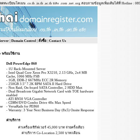
ดทะเบียนโดเมน .co.th .in.th .ac.th และ .com .net .org สอบถามข้อมูลเพิ่มเติมได้ที่ Hotline : 0
 Server
|
Domain Control
|
สั่งซื้อ
|
Contact Us
r พร้อมใช้งาน
Dell PowerEdge 860
- 1U Rack-Mounted Server
- Intel Quad Core Xeon Pro X3210, 2.13 GHz, 2x4 MB
Cache, 1066 MHz FSB
- 1GB, DDR-2 667MHz ECC 2R Memory
- 250GB 3.5" 7.2K RPM SATA II Hard Drive
re
- Non Raid, On-board SATA Controller, 2 HDD Max
- Dual Broadcom Gigabit Network Card with TOE hardware
enabled
- ATI RN50 VGA Controller
- CDRW/DVD Combo Drive 48x Max Speed
se
- VersaRails for PE860
- Warranty: 3 Year Next Business Day (8x5) Onsite Response
ค่าบริการ
ค่าเครื่องเซิร์ฟเวอร์ 45,000 บาท จ่ายครั้งเดียว
ค่าบริการ Co-Location 2,500 บาท/เดือน