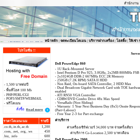
สำนักงาน จ
หน้าหลัก
|
จดทะเบียนโดเมน
|
บริการฝากเครื่อง
|
โฮสติ้ง
|
ให้เช่า
โปรโมชั่น !!
Serve
Dell PowerEdge 860
- 1U Rack-Mounted Server
- Intel Pentium D Pro 925, 3.0GHz, 2x2MB 800MHz FSB
- 2x1024GB DDR-2 667MHz ECC 2R Memory
- 250GB (7.2K RPM) SATA II HDD
- Non Raid, On-board SATA Controller, 2 HDD Max
- 1,500 บาทต่อปี
- Dual Broadcom Gigabit Network Card with TOE hardwa
- พื้นที่โฮส 100 Mb
enabled
- PHP/PERL/CGI
- ATI RN50 VGA Controller
- POP3/SMTP/WEBMAIL
- CDRW/DVD Combo Drive 48x Max Speed
- VersaRails (Non-Sliding)
- ฟรีโดเมน
- Warranty: 1 Year Next Business Day (8x5) Onsite Respon
สั่งซื้อ
(Part+Labour)
- Free Year 2-3 for Part exchange
ค่าบริการ
ราคาโดเมนเนม
รายปี
.co.th,.in.th,.ac.th
1,200
ค่าเครื่องเซิร์ฟเวอร์ 34,000 บาท จ่ายครั้งเดียว
.com, .net, .org, .ws
450
ค่าบริการ Co-Location 2,500 บาท/เดือน
.biz, .info
600
Dell PowerEdge 2900