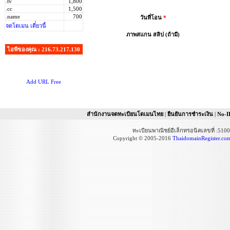
.tv
1,800
.cc
1,500
.name
700
วันที่โอน
*
จดโดเมน เดี๋ยวนี้
ภาพสแกน สลิป (ถ้ามี)
ไอพีของคุณ : 216.73.217.130
Add URL Free
สำนักงานจดทะเบียนโดเมนไทย
|
ยืนยันการชำระเงิน
|
No-I
ทะเบียนพาณิชย์อีเล็กทรอนิคเลขที่ :51
Copyright © 2005-2016
ThaidomainRegister.co