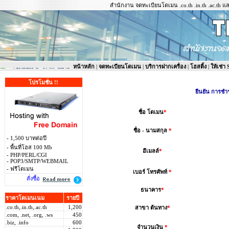
สำนักงาน จดทะเบียนโดเมน .co.th .in.th .ac.th และ
หน้าหลัก
|
จดทะเบียนโดเมน
|
บริการฝากเครื่อง
|
โฮสติ้ง
|
ให้เช่า
โปรโมชั่น !!
ยืนยัน การชำระ
ชื่อ โดเมน
*
ชื่อ - นามสกุล
*
- 1,500 บาทต่อปี
- พื้นที่โฮส 100 Mb
อีเมลล์
*
- PHP/PERL/CGI
- POP3/SMTP/WEBMAIL
- ฟรีโดเมน
เบอร์ โทรศัพท์
*
สั่งซื้อ
ธนาคาร
*
ราคาโดเมนเนม
รายปี
.co.th,.in.th,.ac.th
1,200
สาขา ต้นทาง
*
.com, .net, .org, .ws
450
.biz, .info
600
จำนวนเงิน
*